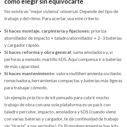
cómo elegir sin equivocarte
No existe un “mejor sistema” universal. Depende del tipo de
trabajo y del ritmo. Para acertar, usa este criterio:
Si haces montaje, carpintería y fijaciones
: prioriza
atornillador de impacto + taladro/atornillador + 2–3 baterías
y cargador rápido.
Si haces reforma y obra general
: suma amoladora y, si
perforas a menudo, martillo SDS. Aquí compensa ir a baterías
de más capacidad.
Si haces mantenimiento
: valora multiherramienta oscilante,
remachadora, herramientas compactas y baterías más ligeras
para trabajar cómodo.
Un ejemplo práctico de kit pensado para cubrir mucho
trabajo de obra con una sola plataforma es un pack con
taladro percutor, impacto, amoladora y SDS (cuando viene
con varias baterías y cargador, te da continuidad de trabajo
sin “tirarte” a por enchufes). En Promoherramientas hay kits