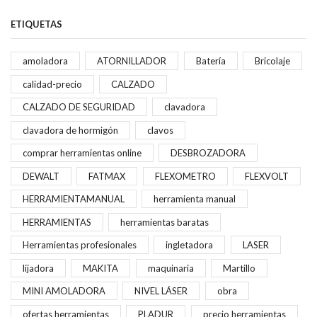
ETIQUETAS
amoladora
ATORNILLADOR
Batería
Bricolaje
calidad-precio
CALZADO
CALZADO DE SEGURIDAD
clavadora
clavadora de hormigón
clavos
comprar herramientas online
DESBROZADORA
DEWALT
FATMAX
FLEXOMETRO
FLEXVOLT
HERRAMIENTAMANUAL
herramienta manual
HERRAMIENTAS
herramientas baratas
Herramientas profesionales
ingletadora
LASER
lijadora
MAKITA
maquinaria
Martillo
MINI AMOLADORA
NIVEL LÁSER
obra
ofertas herramientas
PLADUR
precio herramientas