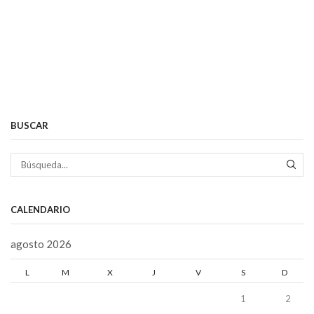
BUSCAR
BÚS
CALENDARIO
agosto 2026
L
M
X
J
V
S
D
1
2