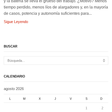
y la batería se lleva el grueso del trabajo. ¿Motivo? Menos
tiempo perdido, menos líos de alargadores y, en la mayoría
de casos, potencia y autonomía suficientes para...
Sigue Leyendo
BUSCAR
BÚS
CALENDARIO
agosto 2026
L
M
X
J
V
S
D
1
2