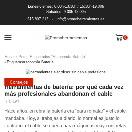
Lunes-viernes: 8:00h-13:30h / 15:30h-19:00h
Sábados: 9:00h-13:00h
615 897 213
-
info@promoherramientas.es
0
Hogar
Posts Etiquetados "autonomía Batería"
Etiqueta:autonomía Batería
Consejos
Herramientas de batería: por qué cada vez
más profesionales abandonan el cable
/
194
Hace años, en obra la batería era “para rematar” y el cable
mandaba. Hoy, si trabajas a diario, lo normal es justo lo
contrario: el cable se queda para máquinas muy concretas