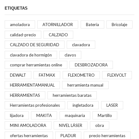
ETIQUETAS
amoladora
ATORNILLADOR
Batería
Bricolaje
calidad-precio
CALZADO
CALZADO DE SEGURIDAD
clavadora
clavadora de hormigón
clavos
comprar herramientas online
DESBROZADORA
DEWALT
FATMAX
FLEXOMETRO
FLEXVOLT
HERRAMIENTAMANUAL
herramienta manual
HERRAMIENTAS
herramientas baratas
Herramientas profesionales
ingletadora
LASER
lijadora
MAKITA
maquinaria
Martillo
MINI AMOLADORA
NIVEL LÁSER
obra
ofertas herramientas
PLADUR
precio herramientas