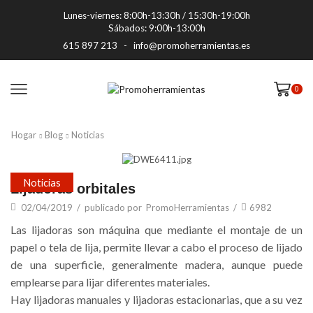
Lunes-viernes: 8:00h-13:30h / 15:30h-19:00h
Sábados: 9:00h-13:00h
615 897 213
-
info@promoherramientas.es
0
Hogar
Blog
Noticias
Noticias
Lijadoras orbitales
02/04/2019
/
publicado por
PromoHerramientas
/
6982
Las lijadoras son máquina que mediante el montaje de un
papel o tela de lija, permite llevar a cabo el proceso de lijado
de una superficie, generalmente madera, aunque puede
emplearse para lijar diferentes materiales.
Hay lijadoras manuales y lijadoras estacionarias, que a su vez