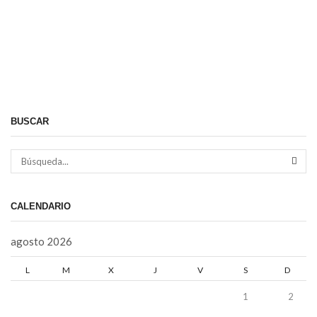
BUSCAR
BÚS
CALENDARIO
agosto 2026
L
M
X
J
V
S
D
1
2