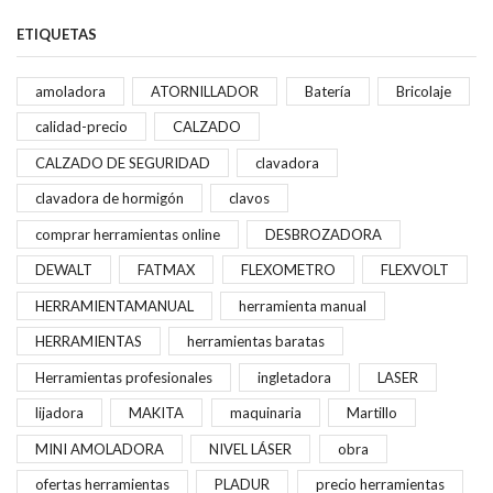
ETIQUETAS
amoladora
ATORNILLADOR
Batería
Bricolaje
calidad-precio
CALZADO
CALZADO DE SEGURIDAD
clavadora
clavadora de hormigón
clavos
comprar herramientas online
DESBROZADORA
DEWALT
FATMAX
FLEXOMETRO
FLEXVOLT
HERRAMIENTAMANUAL
herramienta manual
HERRAMIENTAS
herramientas baratas
Herramientas profesionales
ingletadora
LASER
lijadora
MAKITA
maquinaria
Martillo
MINI AMOLADORA
NIVEL LÁSER
obra
ofertas herramientas
PLADUR
precio herramientas