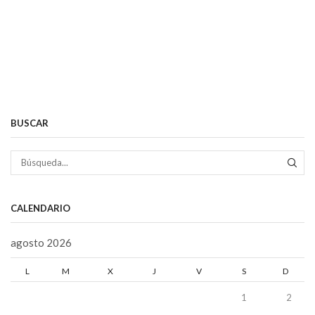
BUSCAR
BÚS
CALENDARIO
agosto 2026
L
M
X
J
V
S
D
1
2