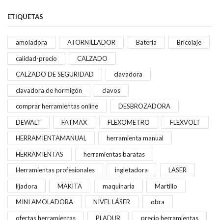
ETIQUETAS
amoladora
ATORNILLADOR
Batería
Bricolaje
calidad-precio
CALZADO
CALZADO DE SEGURIDAD
clavadora
clavadora de hormigón
clavos
comprar herramientas online
DESBROZADORA
DEWALT
FATMAX
FLEXOMETRO
FLEXVOLT
HERRAMIENTAMANUAL
herramienta manual
HERRAMIENTAS
herramientas baratas
Herramientas profesionales
ingletadora
LASER
lijadora
MAKITA
maquinaria
Martillo
MINI AMOLADORA
NIVEL LÁSER
obra
ofertas herramientas
PLADUR
precio herramientas