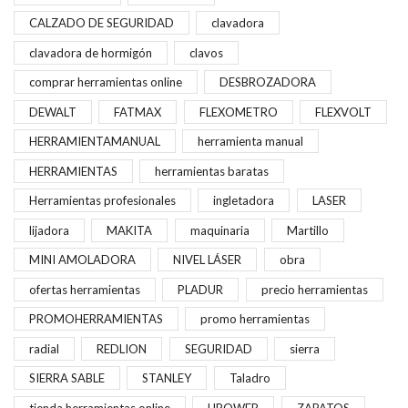
CALZADO DE SEGURIDAD
clavadora
clavadora de hormigón
clavos
comprar herramientas online
DESBROZADORA
DEWALT
FATMAX
FLEXOMETRO
FLEXVOLT
HERRAMIENTAMANUAL
herramienta manual
HERRAMIENTAS
herramientas baratas
Herramientas profesionales
ingletadora
LASER
lijadora
MAKITA
maquinaria
Martillo
MINI AMOLADORA
NIVEL LÁSER
obra
ofertas herramientas
PLADUR
precio herramientas
PROMOHERRAMIENTAS
promo herramientas
radial
REDLION
SEGURIDAD
sierra
SIERRA SABLE
STANLEY
Taladro
tienda herramientas online
UPOWER
ZAPATOS