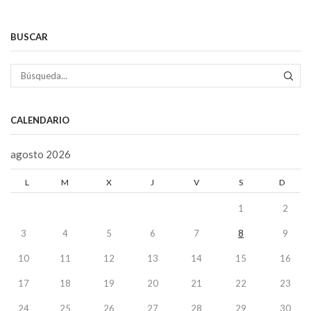
BUSCAR
BÚS
CALENDARIO
agosto 2026
L
M
X
J
V
S
D
1
2
3
4
5
6
7
8
9
10
11
12
13
14
15
16
17
18
19
20
21
22
23
24
25
26
27
28
29
30