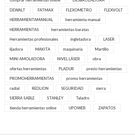
comprar herramientas online
DESBROZADORA
DEWALT
FATMAX
FLEXOMETRO
FLEXVOLT
HERRAMIENTAMANUAL
herramienta manual
HERRAMIENTAS
herramientas baratas
Herramientas profesionales
ingletadora
LASER
lijadora
MAKITA
maquinaria
Martillo
MINI AMOLADORA
NIVEL LÁSER
obra
ofertas herramientas
PLADUR
precio herramientas
PROMOHERRAMIENTAS
promo herramientas
radial
REDLION
SEGURIDAD
sierra
SIERRA SABLE
STANLEY
Taladro
tienda herramientas online
UPOWER
ZAPATOS