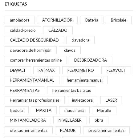
ETIQUETAS
amoladora
ATORNILLADOR
Batería
Bricolaje
calidad-precio
CALZADO
CALZADO DE SEGURIDAD
clavadora
clavadora de hormigón
clavos
comprar herramientas online
DESBROZADORA
DEWALT
FATMAX
FLEXOMETRO
FLEXVOLT
HERRAMIENTAMANUAL
herramienta manual
HERRAMIENTAS
herramientas baratas
Herramientas profesionales
ingletadora
LASER
lijadora
MAKITA
maquinaria
Martillo
MINI AMOLADORA
NIVEL LÁSER
obra
ofertas herramientas
PLADUR
precio herramientas