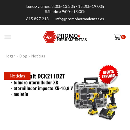
Lunes-viernes: 8:00h-13:30h / 15:30h-19:00h
Sábados: 9:00h-13:00h
615 897 213
-
info@promoherramientas.es
0
Hogar
Blog
Noticias
Noticias