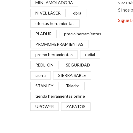
vez más
MINI AMOLADORA
Si nos p
NIVEL LÁSER
obra
Sigue 
ofertas herramientas
PLADUR
precio herramientas
PROMOHERRAMIENTAS
promo herramientas
radial
REDLION
SEGURIDAD
sierra
SIERRA SABLE
STANLEY
Taladro
tienda herramientas online
UPOWER
ZAPATOS