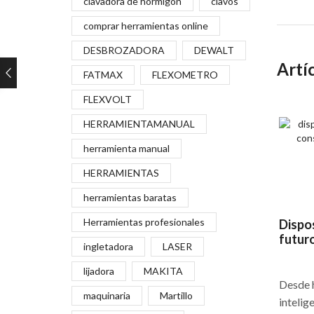
clavadora de hormigón
clavos
comprar herramientas online
DESBROZADORA
DEWALT
Artí
FATMAX
FLEXOMETRO
FLEXVOLT
HERRAMIENTAMANUAL
herramienta manual
HERRAMIENTAS
herramientas baratas
Herramientas profesionales
Dispos
futuro
ingletadora
LASER
lijadora
MAKITA
Desde h
maquinaria
Martillo
intelig