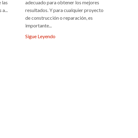
 las
adecuado para obtener los mejores
El 1 de jun
a...
resultados. Y para cualquier proyecto
modalidad 
de construcción o reparación, es
acceso en l
importante...
desarrollo h
Sigue Leyendo
Sigue Ley