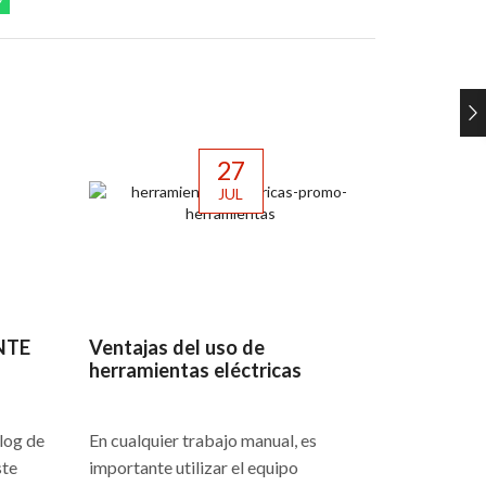
27
JUL
NTE
Ventajas del uso de
herramientas eléctricas
La nueva 
2.0 TD
blog de
En cualquier trabajo manual, es
ste
importante utilizar el equipo