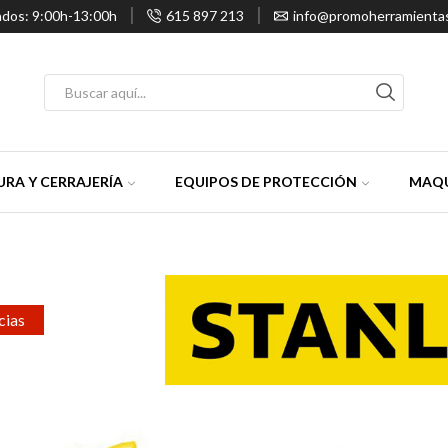
ados: 9:00h-13:00h
615 897 213
info@promoherramienta
Entrada
de
búsqueda
RA Y CERRAJERÍA
EQUIPOS DE PROTECCIÓN
MAQU
cias