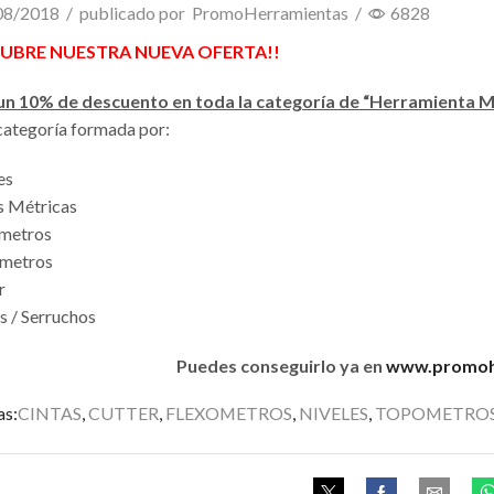
08/2018
/
publicado por
PromoHerramientas
/
6828
CUBRE NUESTRA NUEVA OFERTA!!
un 10% de descuento en toda la categoría de “Herramienta M
ategoría formada por:
es
s Métricas
ómetros
 metros
r
s / Serruchos
Puedes conseguirlo ya en
www.promoh
as:
CINTAS
,
CUTTER
,
FLEXOMETROS
,
NIVELES
,
TOPOMETRO